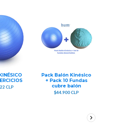
KINÉSICO
Pack Balón Kinésico
LENTEJ
ERCICIOS
+ Pack 10 Fundas
$24
cubre balón
022 CLP
$44.900 CLP