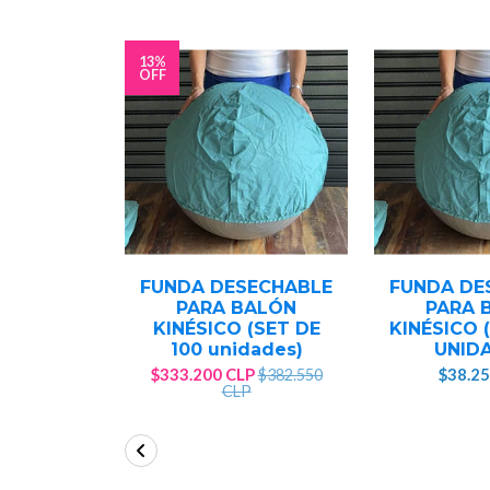
13%
OFF
FUNDA DESECHABLE
FUNDA DE
PARA BALÓN
PARA 
KINÉSICO (SET DE
KINÉSICO 
100 unidades)
UNID
$333.200 CLP
$38.25
$382.550
CLP