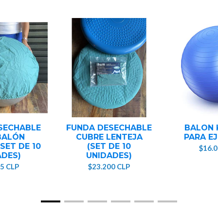
SECHABLE
FUNDA DESECHABLE
BALON 
BALÓN
CUBRE LENTEJA
PARA EJ
(SET DE 10
(SET DE 10
$16.
ADES)
UNIDADES)
5 CLP
$23.200 CLP