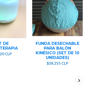
T DE
FUNDA DESECHABLE
FUNDA 
TERAPIA
PARA BALÓN
CUBRE
KINÉSICO (SET DE 10
(SE
320 CLP
UNIDADES)
UNI
$38.255 CLP
$23