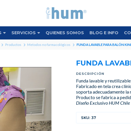
S
SERVICIOS
QUIENES SOMOS
BLOG E INFO
CO
Productos
Metodos no farmacológicos
FUNDA LAVABLE PARA BALÓN KIN
FUNDA LAVAB
DESCRIPCIÓN
Funda lavable y reutilizable
Fabricado en tela crea clín
soporta adecuadamente la m
Producto se fabrica a pedi
Diseño Exclusivo HUM Chile
SKU: 37