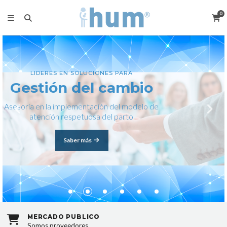
0
LIDERES EN SOLUCIONES PARA
Gestión del cambio
Asesoría en la implementación del modelo de
atención respetuosa del parto
Saber más
MERCADO PÚBLICO
Somos proveedores